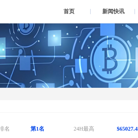
首页
新闻快讯
币种行情
排名
第1名
24H最高
$65027.4