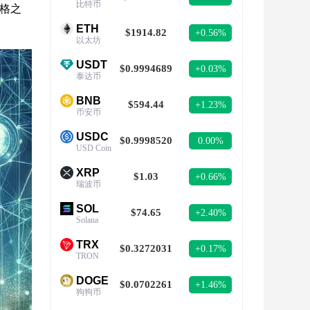
比特币
格之
ETH
$1914.82
+0.56%
以太坊
USDT
$0.9994689
+0.03%
泰达币
BNB
$594.44
+1.23%
币安币
USDC
$0.9998520
0.00%
USD Coin
XRP
$1.03
+0.66%
瑞波币
SOL
$74.65
+2.40%
Solana
TRX
$0.3272031
+0.17%
TRON
DOGE
$0.0702261
+1.46%
狗狗币