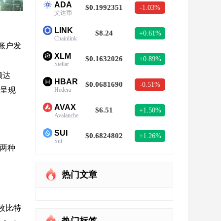
ADA
$0.1992351
-1.03%
艾达币
LINK
$8.24
+0.61%
Chainlink
 账户发
XLM
$0.1632026
+0.89%
Stellar
额达
HBAR
$0.0681690
-0.51%
，呈现
Hedera
AVAX
$6.51
+1.50%
Avalanche
SUI
$0.6824802
+1.26%
Sui
两种
热门文章
 枚比特