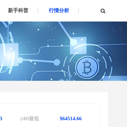
新手科普
行情分析
3
24H最低
$64514.66