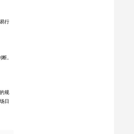
易行
判断。
的规
场日