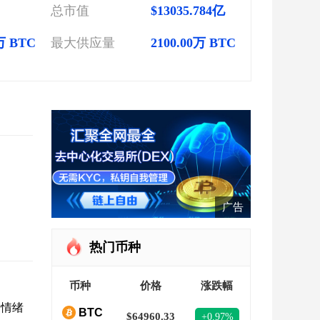
%
总市值
$13035.784亿
3万 BTC
最大供应量
2100.00万 BTC
广告
热门币种
币种
价格
涨跌幅
场情绪
BTC
$64960.33
+0.97%