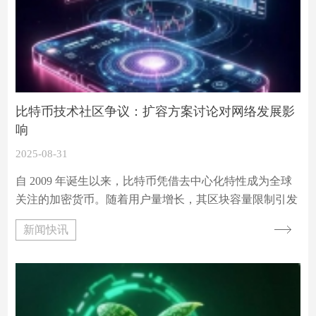
比特币技术社区争议：扩容方案讨论对网络发展影
响
2025-08-31
自 2009 年诞生以来，比特币凭借去中心化特性成为全球
关注的加密货币。随着用户量增长，其区块容量限制引发
的交易拥堵问题逐渐凸显。比特币最初设定每个区块容量
新闻快讯
为 1MB，这一限制在早期能满足交易需求，但 2017 年开
始，网络频繁出现交易积压，单笔交易确认时间最长达数
小时，手续费飙升至数百美元，严重影响用户体验，扩容
成为技术社区必须面对的课题。